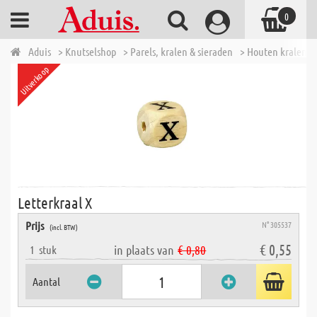
0
Aduis
> Knutselshop
> Parels, kralen & sieraden
> Houten kralen
Uitverkoop
Letterkraal X
Prijs
N° 305537
(incl. BTW)
€ 0,55
in plaats van
€ 0,80
1
stuk
Aantal