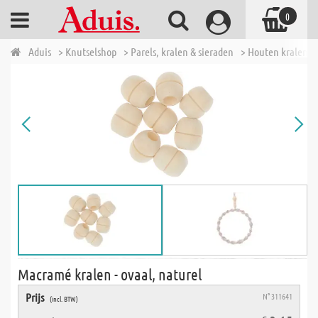
0
Aduis
> Knutselshop
> Parels, kralen & sieraden
> Houten kralen
Macramé kralen - ovaal, naturel
Prijs
N° 311641
(incl. BTW)