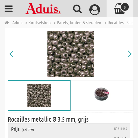
0
Aduis
> Knutselshop
> Parels, kralen & sieraden
> Rocailles - Seed 
Rocailles metallic Ø 3,5 mm, grijs
Prijs
N° 311465
(incl. BTW)