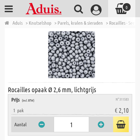
0
Aduis
> Knutselshop
> Parels, kralen & sieraden
> Rocailles - Seed 
Rocailles opaak Ø 2,6 mm, lichtgrijs
Prijs
N° 311583
(incl. BTW)
€ 2,10
1
pak
Aantal