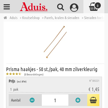
0
Aduis
> Knutselshop
> Parels, kralen & sieraden
> Sieraden toebeh
Prisma haakjes - 50 st./pak, 40 mm zilverkleurig
(8 Beoordelingen)
Prijs
N° 305221
(incl. BTW)
€ 1,45
1
pak
Aantal