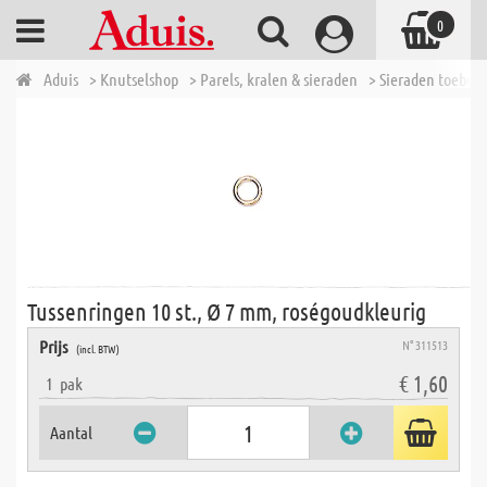
0
Aduis
> Knutselshop
> Parels, kralen & sieraden
> Sieraden toebeh
Tussenringen 10 st., Ø 7 mm, roségoudkleurig
Prijs
N° 311513
(incl. BTW)
€ 1,60
1
pak
Aantal