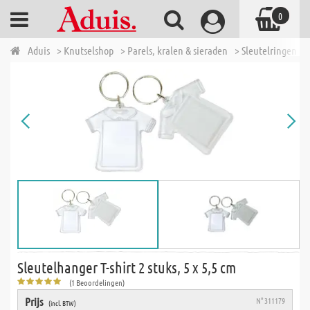
0
Aduis
> Knutselshop
> Parels, kralen & sieraden
> Sleutelringen
>
Sleutelhanger T-shirt 2 stuks, 5 x 5,5 cm
(1 Beoordelingen)
Prijs
N° 311179
(incl. BTW)