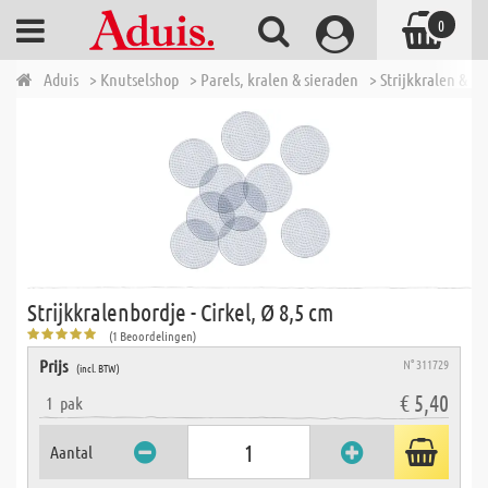
0
Aduis
> Knutselshop
> Parels, kralen & sieraden
> Strijkkralen & t
Strijkkralenbordje - Cirkel, Ø 8,5 cm
(1 Beoordelingen)
Prijs
N° 311729
(incl. BTW)
€ 5,40
1
pak
Aantal