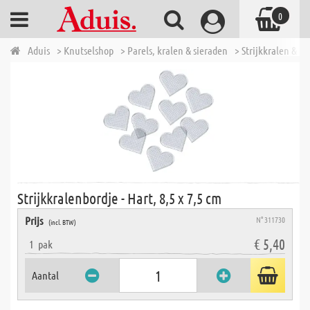
0
Aduis
> Knutselshop
> Parels, kralen & sieraden
> Strijkkralen & t
Strijkkralenbordje - Hart, 8,5 x 7,5 cm
Prijs
N° 311730
(incl. BTW)
€ 5,40
1
pak
Aantal