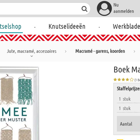
Nu
aanmelden
.
.
tselshop
Knutselideeën
Werkblad
Jute, macramé, accessoires
Macramé - garens, koorden
Boek Ma
(1 
Staffelprijz
1
stuk
1
stuk
Aantal