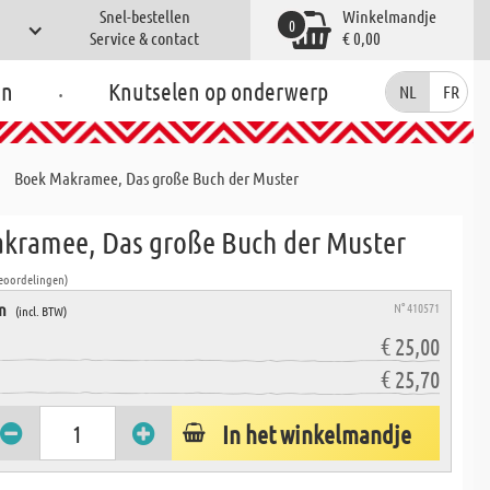
Snel-bestellen
Winkelmandje
0
Service & contact
€ 0,00
.
en
Knutselen op onderwerp
NL
FR
Boek Makramee, Das große Buch der Muster
kramee, Das große Buch der Muster
Beoordelingen)
en
N° 410571
(incl. BTW)
€ 25,00
€ 25,70
In het winkelmandje