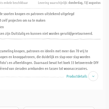
hts enkele beschikbaar
Levering waarschijnlijk:
donderdag, 13/ augustus
de soorten knopen en patronen uitstekend uitgelegd
et-zelf projecten om na te maken
den
ken zijn Duitstalig en kunnen niet worden geruild/geretourneerd.
rzameling knopen, patronen en ideeën met meer dan 70 vrij te
open en knooppatronen, die duidelijk en stap-voor-stap worden
foto's en afbeeldingen. Daarnaast bevat het boek 33 betoverende DIY-
iërend van sieraden armbanden en tassen tot woonaccessoires.
 pagina's, 28,5 x 21,5 cm. Let op: Boeken zijn Duitstalig en kunnen
Productdetails
eruild/geretourneerd.