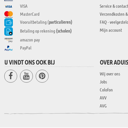
VISA
Service & contac
MasterCard
Verzendkosten &
Vooruitbetaling (
particulieren)
FAQ - veelgestel
Mijn account
Betaling op rekening
(scholen)
amazon pay
PayPal
U VINDT ONS OOK BIJ
OVER ADUI
Wij over ons
Jobs
Colofon
AVV
AVG