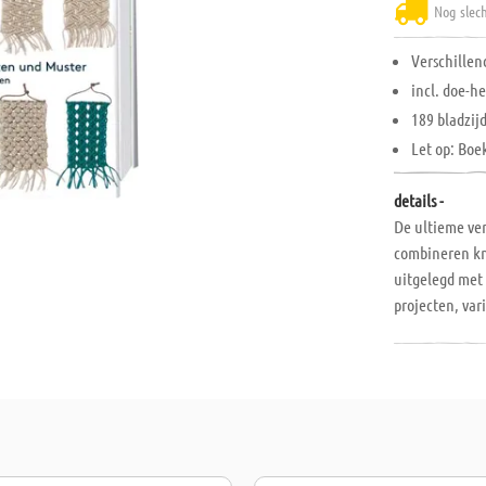
Nog slec
Verschillen
incl. doe-h
189 bladzij
Let op: Boe
details -
De ultieme ve
combineren kn
uitgelegd met 
projecten, var
Hardcover, 189
niet worden g