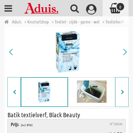
0
Aduis
> Knutselshop
> Textiel - zijde - garen - wol
> Textielverf - bat
Batik textielverf, Black Beauty
Prijs
N° 530544
(incl. BTW)