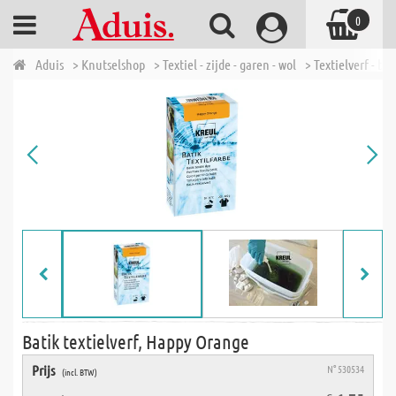
0
Aduis
> Knutselshop
> Textiel - zijde - garen - wol
> Textielverf - bat
Batik textielverf, Happy Orange
Prijs
N° 530534
(incl. BTW)