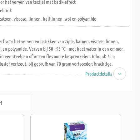
oor het verven van textiel met batik-effect
gebruik
 katoen, viscose, linnen, halflinnen, wol en polyamide
verf voor het verven en batikken van zijde, katoen, viscose, linnen,
l en polyamide. Verven bij 50 - 95 °C - met heet water in een emmer,
 in een steelpan of in een fles om te besprenkelen. Inhoud: 70 g
lusief verfzout, bij gebruik van 70 gram verfpoeder: krachtige,
uring bij 200 g stof, medium kleuring bij 400 gram stof. Een lage
Productdetails
an 50 °C maakt was batik mogelijk.
F)