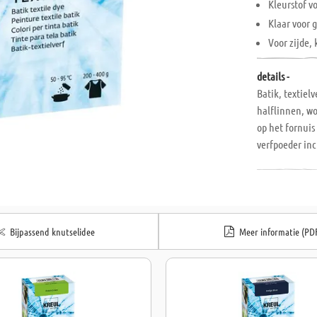
Kleurstof v
Klaar voor 
Voor zijde,
details -
Batik, textiel
halflinnen, wo
op het fornuis
verfpoeder inc
intensieve kle
temperatuur v
Bijpassend knutselidee
Meer informatie (PD