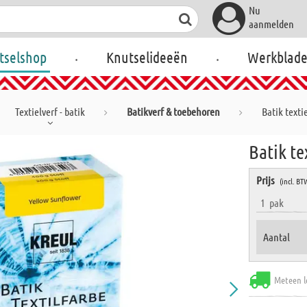
Nu
aanmelden
.
.
tselshop
Knutselideeën
Werkblad
Textielverf - batik
Batikverf & toebehoren
Batik texti
Batik te
Prijs
(incl. BT
1
pak
Aantal
Meteen l