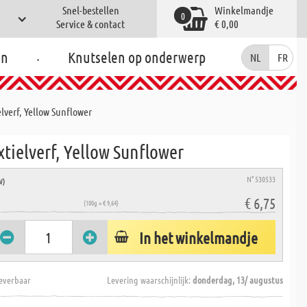
Snel-bestellen
Winkelmandje
0
Service & contact
€ 0,00
.
en
Knutselen op onderwerp
NL
FR
elverf, Yellow Sunflower
xtielverf, Yellow Sunflower
N° 530533
W)
€ 6,75
(100g = € 9,64)
In het winkelmandje
everbaar
Levering waarschijnlijk:
donderdag, 13/ augustus