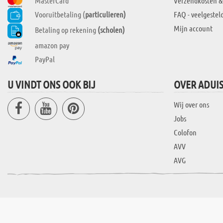
MasterCard
Verzendkosten &
Vooruitbetaling (
particulieren)
FAQ - veelgestel
Mijn account
Betaling op rekening
(scholen)
amazon pay
PayPal
U VINDT ONS OOK BIJ
OVER ADUI
Wij over ons
Jobs
Colofon
AVV
AVG