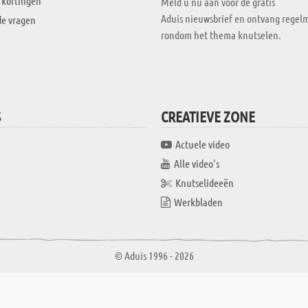
 kortingen
Meld u nu aan voor de gratis
Aduis nieuwsbrief en ontvang regelm
de vragen
rondom het thema knutselen.
S
CREATIEVE ZONE
Actuele video
Alle video's
Knutselideeën
Werkbladen
© Aduis 1996 - 2026