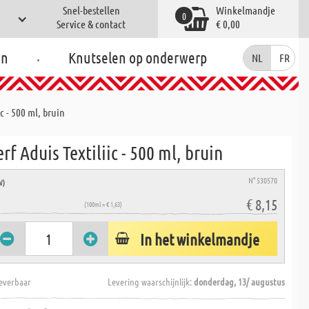
Snel-bestellen
Winkelmandje
0
Service & contact
€ 0,00
.
en
Knutselen op onderwerp
NL
FR
ic - 500 ml, bruin
erf Aduis Textiliic - 500 ml, bruin
N° 530570
W)
€ 8,15
(100ml = € 1,63)
In het winkelmandje
everbaar
Levering waarschijnlijk:
donderdag, 13/ augustus