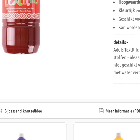
Hoogwaarde 
Kleurrijk
e
Geschikt vo
Kan worden
details -
Aduis Textiliic
stoffen - idea
niet geschikt 
met water verd
binnenkant/ach
binnenste buit
schitterende 
spons en zijn 
Bijpassend knutselidee
Meer informatie (PD