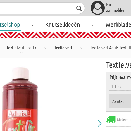
Nu
aanmelden
.
.
tselshop
Knutselideeën
Werkblad
Textielverf - batik
Textielverf
Textielverf Aduis Textili
Textielv
Prijs
(incl. BT
1
fles
Aantal
Meteen l