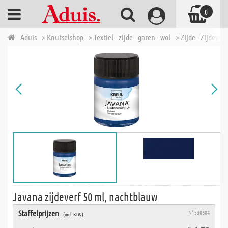
0
Aduis
> Knutselshop
> Textiel - zijde - garen - wol
> Zijde - Zijdeverf
Javana zijdeverf 50 ml, nachtblauw
Staffelprijzen
N° 530604
(incl. BTW)