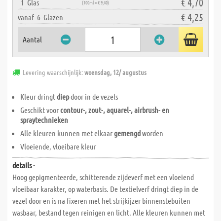
€ 4,70
1
Glas
(100ml = € 9,40)
€ 4,25
vanaf
6
Glazen
Aantal
Levering waarschijnlijk:
woensdag, 12/ augustus
Kleur dringt
diep
door in de vezels
Geschikt voor
contour-, zout-, aquarel-, airbrush- en
spraytechnieken
Alle kleuren kunnen met elkaar
gemengd
worden
Vloeiende, vloeibare kleur
details -
Hoog gepigmenteerde, schitterende zijdeverf met een vloeiend
vloeibaar karakter, op waterbasis. De textielverf dringt diep in de
vezel door en is na fixeren met het strijkijzer binnenstebuiten
wasbaar, bestand tegen reinigen en licht. Alle kleuren kunnen met