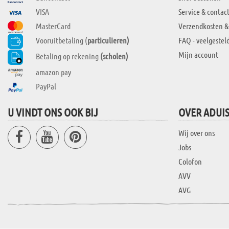
VISA
Service & contac
MasterCard
Verzendkosten &
Vooruitbetaling (
particulieren)
FAQ - veelgestel
Mijn account
Betaling op rekening
(scholen)
amazon pay
PayPal
U VINDT ONS OOK BIJ
OVER ADUI
Wij over ons
Jobs
Colofon
AVV
AVG