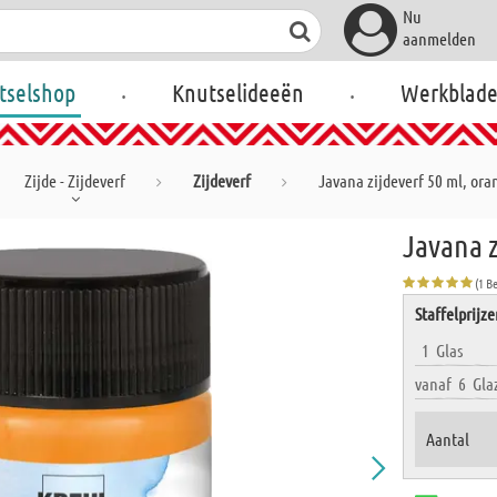
Nu
aanmelden
.
.
tselshop
Knutselideeën
Werkblad
Zijde - Zijdeverf
Zijdeverf
Javana zijdeverf 50 ml, ora
Javana z
(1 B
Staffelprijz
1
Glas
vanaf
6
Gla
Aantal