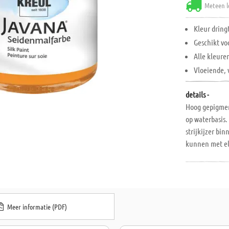
Meteen l
Kleur dring
Geschikt vo
Alle kleur
Vloeiende, 
details -
Hoog gepigment
op waterbasis. 
strijkijzer bi
kunnen met elk
licht textiel 
vezels). Kan w
spuittechniek
Meer informatie (PDF)