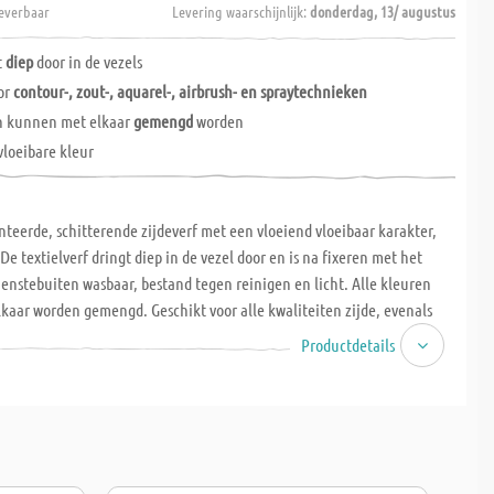
everbaar
Levering waarschijnlijk:
donderdag, 13/ augustus
t
diep
door in de vezels
or
contour-, zout-, aquarel-, airbrush- en spraytechnieken
en kunnen met elkaar
gemengd
worden
vloeibare kleur
eerde, schitterende zijdeverf met een vloeiend vloeibaar karakter,
De textielverf dringt diep in de vezel door en is na fixeren met het
nnenstebuiten wasbaar, bestand tegen reinigen en licht. Alle kleuren
aar worden gemengd. Geschikt voor alle kwaliteiten zijde, evenals
van katoen, viscose, linnen en gemengde weefsels (tot 20% synthetische
Productdetails
orden gebruikt voor contouren, zout en aquareltechniek, airbrush en
.