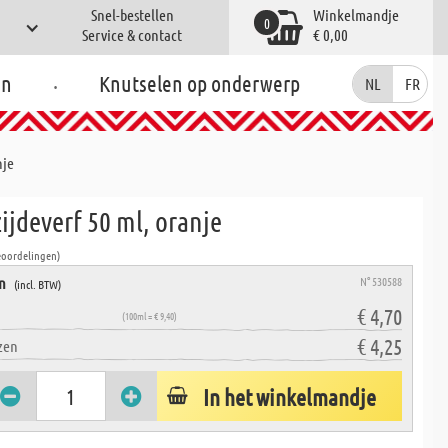
Snel-bestellen
Winkelmandje
0
Service & contact
€ 0,00
.
en
Knutselen op onderwerp
NL
FR
nje
ijdeverf 50 ml, oranje
eoordelingen)
en
N° 530588
(incl. BTW)
€ 4,70
(100ml = € 9,40)
€ 4,25
zen
In het winkelmandje