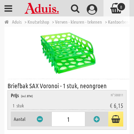
0
Aduis
> Knutselshop
> Verven - kleuren - tekenen
> Kantoorbenod
Briefbak SAX Voronoi - 1 stuk, neongroen
Prijs
N° 500811
(incl. BTW)
€ 6,15
1
stuk
Aantal