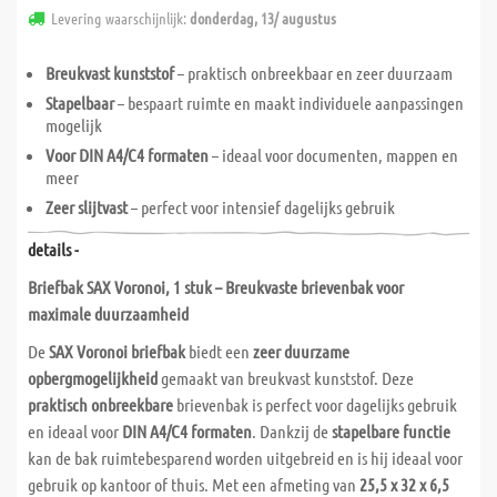
Levering waarschijnlijk:
donderdag, 13/ augustus
Breukvast kunststof
– praktisch onbreekbaar en zeer duurzaam
Stapelbaar
– bespaart ruimte en maakt individuele aanpassingen
mogelijk
Voor DIN A4/C4 formaten
– ideaal voor documenten, mappen en
meer
Zeer slijtvast
– perfect voor intensief dagelijks gebruik
details -
Briefbak SAX Voronoi, 1 stuk – Breukvaste brievenbak voor
maximale duurzaamheid
De
SAX Voronoi briefbak
biedt een
zeer duurzame
opbergmogelijkheid
gemaakt van breukvast kunststof. Deze
praktisch onbreekbare
brievenbak is perfect voor dagelijks gebruik
en ideaal voor
DIN A4/C4 formaten
. Dankzij de
stapelbare functie
kan de bak ruimtebesparend worden uitgebreid en is hij ideaal voor
gebruik op kantoor of thuis. Met een afmeting van
25,5 x 32 x 6,5