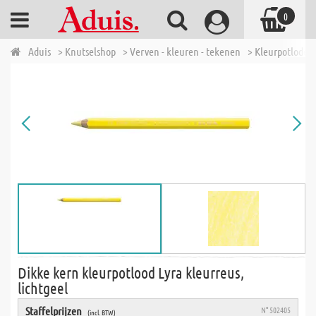
0
Aduis
> Knutselshop
> Verven - kleuren - tekenen
> Kleurpotloden
Dikke kern kleurpotlood Lyra kleurreus,
lichtgeel
Staffelprijzen
N° 502405
(incl. BTW)