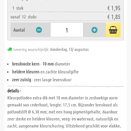
€ 1,95
1
stuk
€ 1,85
vanaf
12
stuks
Aantal
Levering waarschijnlijk:
donderdag, 13/ augustus
breukvaste kern
-
10 mm
diameter
heldere kleuren
en zachte kleurafgifte
zeer zuinig
- zeer lange levensduur
details -
Kleurpotloden extra dik met 10 mm diameter in zeshoekige vorm
gemaakt van cederhout, lengte: 17,5 cm. Bijzonder breukvast als
potloodstift Ø 6,30 mm; met een hoog pigmentgehalte, daardoor
zeer sterke en heldere kleuren, veeg- en watervast, natuurlijk en
zacht, aangename kleurschuring. Uitstekend geschikt voor vlakke,