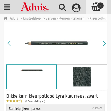
0
Aduis
> Knutselshop
> Verven - kleuren - tekenen
> Kleurpotloden
Dikke kern kleurpotlood Lyra kleurreus, zwart
(1 Beoordelingen)
Staffelprijzen
N° 502478
(incl. BTW)