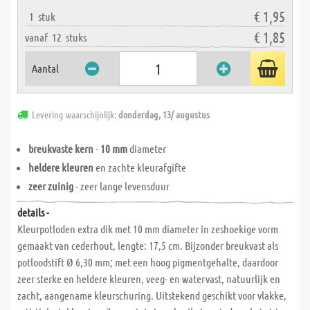
€ 1,95
1
stuk
€ 1,85
vanaf
12
stuks
Aantal
Levering waarschijnlijk:
donderdag, 13/ augustus
breukvaste kern
-
10 mm
diameter
heldere kleuren
en zachte kleurafgifte
zeer zuinig
- zeer lange levensduur
details -
Kleurpotloden extra dik met 10 mm diameter in zeshoekige vorm
gemaakt van cederhout, lengte: 17,5 cm. Bijzonder breukvast als
potloodstift Ø 6,30 mm; met een hoog pigmentgehalte, daardoor
zeer sterke en heldere kleuren, veeg- en watervast, natuurlijk en
zacht, aangename kleurschuring. Uitstekend geschikt voor vlakke,