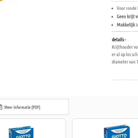
Voor ronde 
Geen krijt 
Makkelijk
i
details -
Krijthouder vo
er al op los sc
diameter van 
Meer informatie (PDF)