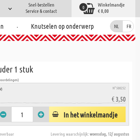
Snel-bestellen
Winkelmandje
0
Service & contact
€ 0,00
.
en
Knutselen op onderwerp
NL
FR
uder 1 stuk
eoordelingen)
N° 500252
W)
€ 3,50
In het winkelmandje
everbaar
Levering waarschijnlijk:
woensdag, 12/ augustus