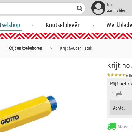
Nu
aanmelden
.
.
tselshop
Knutselideeën
Werkblad
Krijt en toebehoren
Krijt houder 1 stuk
Krijt ho
(6 B
Prijs
(incl. BT
1
pak
Aantal
Meteen l