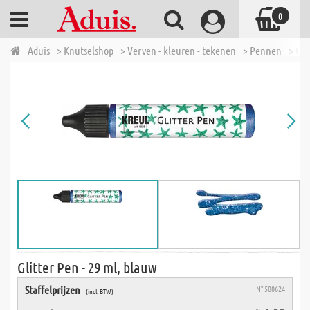
0
Aduis
> Knutselshop
> Verven - kleuren - tekenen
> Pennen
> Gli
Glitter Pen - 29 ml, blauw
Staffelprijzen
N° 500624
(incl. BTW)