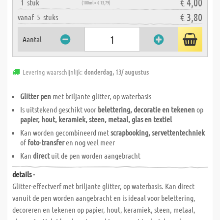
€ 4,00
1
stuk
(100ml = € 13,79)
€ 3,80
vanaf
5
stuks
Aantal
Levering waarschijnlijk:
donderdag, 13/ augustus
Glitter pen
met briljante glitter, op waterbasis
Is uitstekend geschikt voor
belettering, decoratie en tekenen
op
papier, hout, keramiek, steen, metaal, glas en textiel
Kan worden gecombineerd met
scrapbooking, servettentechniek
of
foto-transfer
en nog veel meer
Kan
direct
uit de pen worden aangebracht
details -
Glitter-effectverf met briljante glitter, op waterbasis. Kan direct
vanuit de pen worden aangebracht en is ideaal voor belettering,
decoreren en tekenen op papier, hout, keramiek, steen, metaal,