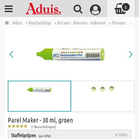
0
Aduis
> Knutselshop
> Verven - kleuren - tekenen
> Pennen
> Par
Parel Maker - 30 ml, groen
(1 Beoordelingen)
Staffelprijzen
N° 530412
(incl. BTW)