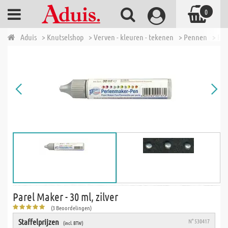
0
Aduis
> Knutselshop
> Verven - kleuren - tekenen
> Pennen
> Par
Parel Maker - 30 ml, zilver
(3 Beoordelingen)
Staffelprijzen
N° 530417
(incl. BTW)