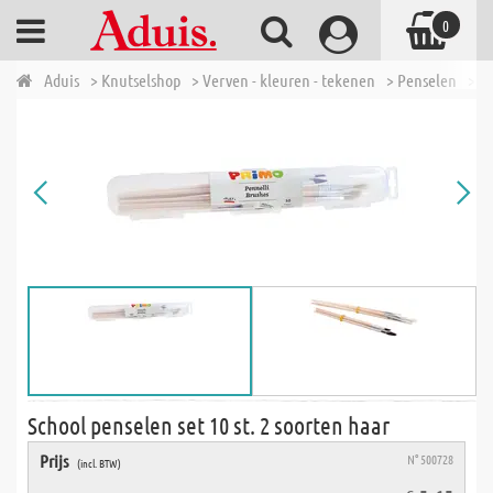
0
Aduis
> Knutselshop
> Verven - kleuren - tekenen
> Penselen
> Sc
School penselen set 10 st. 2 soorten haar
Prijs
N° 500728
(incl. BTW)