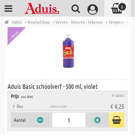
0
Aduis
> Knutselshop
> Verven - kleuren - tekenen
> Tempera- en P
Nieuw
Aduis Basic schoolverf - 500 ml, violet
Prijs
N° 500907
(incl. BTW)
€ 4,25
1
fles
(100ml = € 0,85)
Aantal