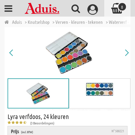
0
Aduis
> Knutselshop
> Verven - kleuren - tekenen
> Waterverf - ve
Lyra verfdoos, 24 kleuren
(3 Beoordelingen)
Prijs
N° 500221
(incl. BTW)