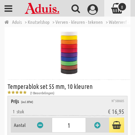
0
Aduis
> Knutselshop
> Verven - kleuren - tekenen
> Waterverf - ve
Temperablok set 55 mm, 10 kleuren
(1 Beoordelingen)
Prijs
N° 500685
(incl. BTW)
€ 16,95
1
stuk
Aantal