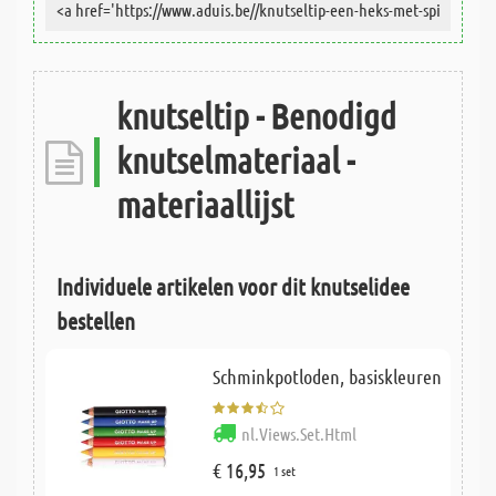
knutseltip - Benodigd
knutselmateriaal -
materiaallijst
Individuele artikelen voor dit knutselidee
bestellen
Schminkpotloden, basiskleuren
nl.Views.Set.Html
€ 16,95
1 set