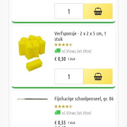
Verfsponsje - 2 x 2 x 5 cm, 1
stuk
nl.Views.Set.Html
€ 0,30
1 stuk
Fijnharige schoolpenseel, gr. 06
nl.Views.Set.Html
€ 0,55
1 stuk