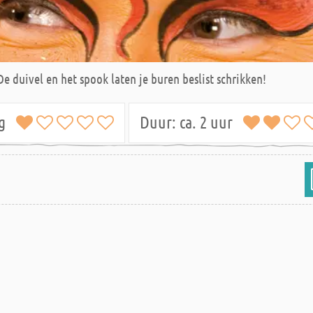
 De duivel en het spook laten je buren beslist schrikken!
ig
Duur:
ca. 2 uur