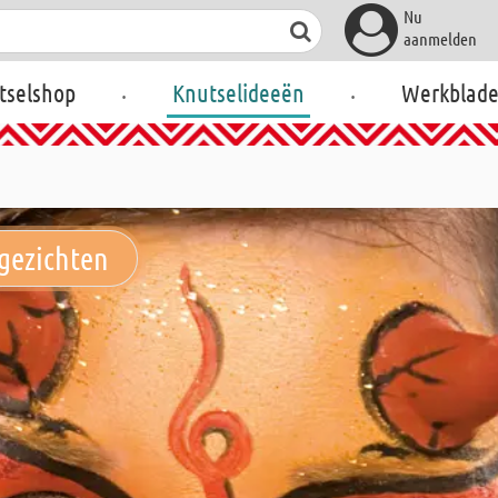
Nu
aanmelden
.
.
tselshop
Knutselideeën
Werkblad
kgezichten