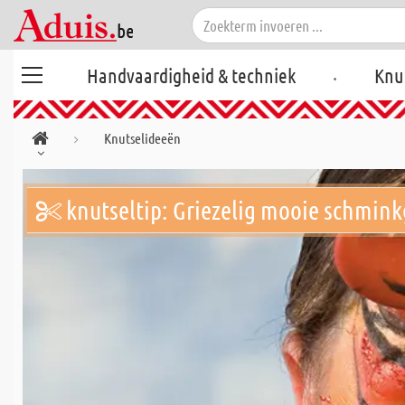
.
Handvaardigheid & techniek
Knu
Knutselideeën
knutseltip: Griezelig mooie schmin