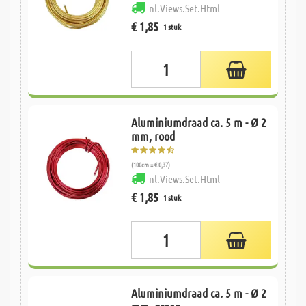
nl.Views.Set.Html
€ 1,85
1 stuk
Aluminiumdraad ca. 5 m - Ø 2
mm, rood
(100cm = € 0,37)
nl.Views.Set.Html
€ 1,85
1 stuk
Aluminiumdraad ca. 5 m - Ø 2