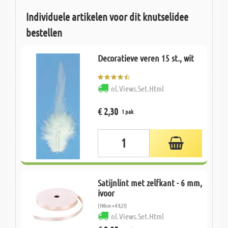
Individuele artikelen voor dit knutselidee
bestellen
Decoratieve veren 15 st., wit
nl.Views.Set.Html
€ 2,30
1 pak
Satijnlint met zelfkant - 6 mm,
ivoor
(100cm = € 0,21)
nl.Views.Set.Html