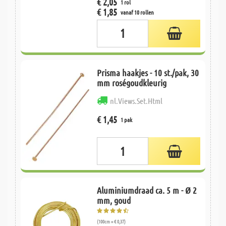
€ 2,05
1 rol
€ 1,85
vanaf 10 rollen
Prisma haakjes - 10 st./pak, 30
mm roségoudkleurig
nl.Views.Set.Html
€ 1,45
1 pak
Aluminiumdraad ca. 5 m - Ø 2
mm, goud
(100cm = € 0,37)