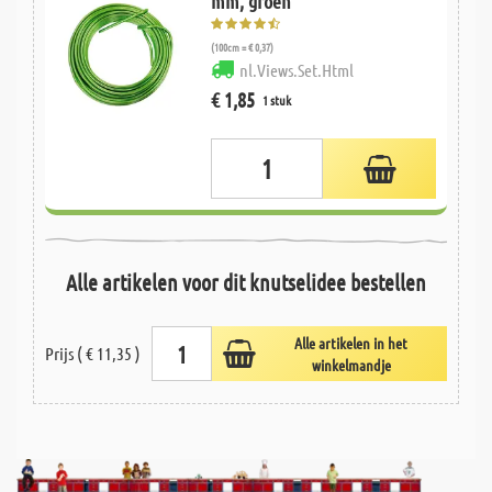
mm, groen
(100cm = € 0,37)
nl.Views.Set.Html
€ 1,85
1 stuk
Alle artikelen voor dit knutselidee bestellen
Alle artikelen in het
Prijs ( € 11,35 )
winkelmandje