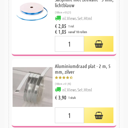
lichtblauw
(100cm = € 0,21)
nl.Views.Set.Html
€ 2,05
1 rol
€ 1,85
vanaf 10 rollen
Aluminiumdraad plat - 2 m, 5
mm, zilver
(100cm = € 1,95)
nl.Views.Set.Html
€ 3,90
1 stuk