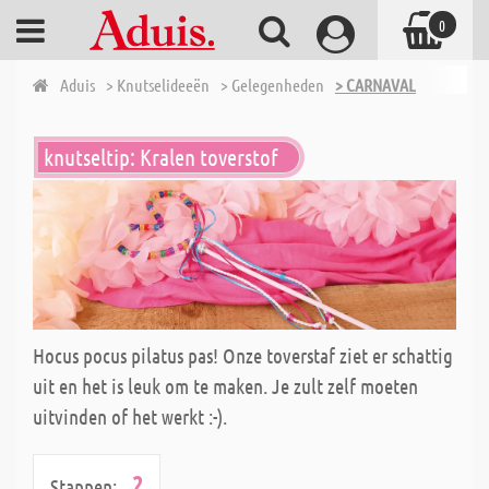
0
Aduis
> Knutselideeën
> Gelegenheden
> CARNAVAL
knutseltip: Kralen toverstof
Hocus pocus pilatus pas! Onze toverstaf ziet er schattig
uit en het is leuk om te maken. Je zult zelf moeten
uitvinden of het werkt :-).
2
Stappen: