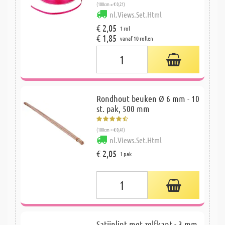
(100cm = € 0,21)
nl.Views.Set.Html
€ 2,05
1 rol
€ 1,85
vanaf 10 rollen
Rondhout beuken Ø 6 mm - 10
st. pak, 500 mm
(100cm = € 0,41)
nl.Views.Set.Html
€ 2,05
1 pak
Satijnlint met zelfkant - 3 mm,