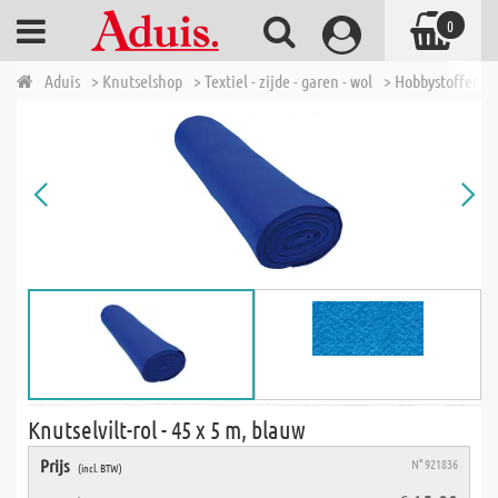
0
Aduis
> Knutselshop
> Textiel - zijde - garen - wol
> Hobbystoffen
Knutselvilt-rol - 45 x 5 m, blauw
Prijs
N° 921836
(incl. BTW)