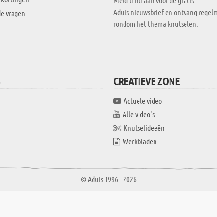
Meld u nu aan voor de gratis
Aduis nieuwsbrief en ontvang regelm
de vragen
rondom het thema knutselen.
S
CREATIEVE ZONE
Actuele video
Alle video's
Knutselideeën
Werkbladen
© Aduis 1996 - 2026