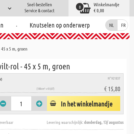
Snel-bestellen
Winkelmandje
0
Service & contact
€ 0,00
.
en
Knutselen op onderwerp
NL
FR
- 45 x 5 m, groen
ilt-rol - 45 x 5 m, groen
N° 921837
W)
€ 15,80
(100cm² = € 0,07)
In het winkelmandje
everbaar
Levering waarschijnlijk:
donderdag, 13/ augustus