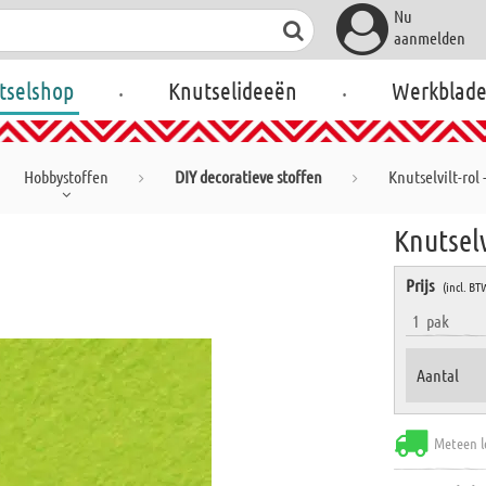
Nu
aanmelden
.
.
tselshop
Knutselideeën
Werkblad
Hobbystoffen
DIY decoratieve stoffen
Knutselvilt-rol 
Knutselv
Prijs
(incl. BT
1
pak
Aantal
Meteen l