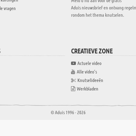
Meld u nu aan voor de gratis
Aduis nieuwsbrief en ontvang regelm
de vragen
rondom het thema knutselen.
S
CREATIEVE ZONE
Actuele video
Alle video's
Knutselideeën
Werkbladen
© Aduis 1996 - 2026