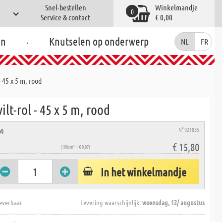
Snel-bestellen
Winkelmandje
0
Service & contact
€ 0,00
.
en
Knutselen op onderwerp
NL
FR
- 45 x 5 m, rood
ilt-rol - 45 x 5 m, rood
N° 921835
W)
€ 15,80
(100cm² = € 0,07)
In het winkelmandje
everbaar
Levering waarschijnlijk:
woensdag, 12/ augustus