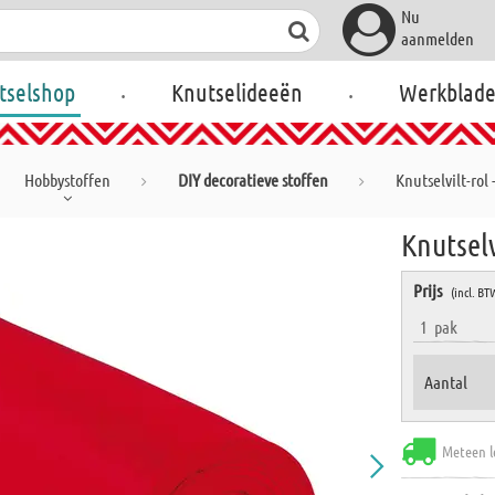
Nu
aanmelden
.
.
tselshop
Knutselideeën
Werkblad
Hobbystoffen
DIY decoratieve stoffen
Knutselvilt-rol 
Knutselv
Prijs
(incl. BT
1
pak
Aantal
Meteen l