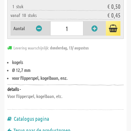
€ 0,50
1
stuk
€ 0,45
vanaf
10
stuks
Aantal
Levering waarschijnlijk:
donderdag, 13/ augustus
kogels
Ø 12,7 mm
voor flipperspel, kogelbaan, enz.
details -
Voor flipperspel, kogelbaan, etc.
Catalogus pagina
Terug naar de productgroep