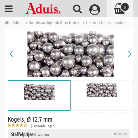
0
Aduis
> Handvaardigheid & techniek
> Technische accessoires
> Di
Kogels, Ø 12,7 mm
(3 Beoordelingen)
Staffelprijzen
N° 703170
(incl. BTW)