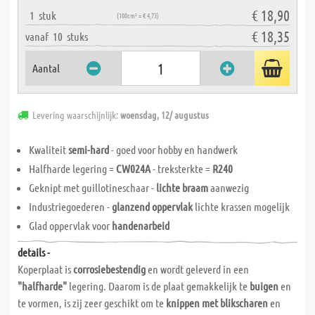
€ 18,90
1
stuk
(100cm² = € 4,73)
€ 18,35
vanaf
10
stuks
Aantal
Levering waarschijnlijk:
woensdag, 12/ augustus
Kwaliteit
semi-hard
- goed voor hobby en handwerk
Halfharde legering =
CW024A
- treksterkte =
R240
Geknipt met guillotineschaar -
lichte braam
aanwezig
Industriegoederen -
glanzend oppervlak
lichte krassen mogelijk
Glad oppervlak voor
handenarbeid
details -
Koperplaat is
corrosiebestendig
en wordt geleverd in een
"halfharde"
legering. Daarom is de plaat gemakkelijk te
buigen
en
te vormen, is zij zeer geschikt om te
knippen met blikscharen
en