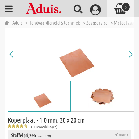
0
Aduis
> Handvaardigheid & techniek
> Zaagservice
> Metaal zaags
Koperplaat - 1,0 mm, 20 x 20 cm
(11 Beoordelingen)
Staffelprijzen
N° 804033
(incl. BTW)