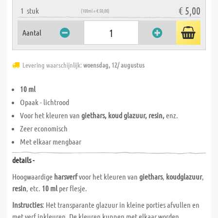
€ 5,00
1
stuk
(100ml = € 50,00)
Aantal
Levering waarschijnlijk:
woensdag, 12/ augustus
10 ml
Opaak - lichtrood
Voor het kleuren van
giethars, koud glazuur, resin,
enz.
Zeer economisch
Met elkaar mengbaar
details -
Hoogwaardige
harsverf
voor het kleuren van
giethars
,
koudglazuur
,
resin
, etc.
10 ml
per flesje.
Instructies
: Het transparante glazuur in kleine porties afvullen en
met verf inkleuren. De kleuren kunnen met elkaar worden