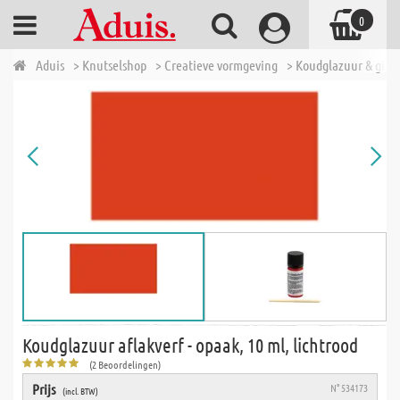
0
Aduis
> Knutselshop
> Creatieve vormgeving
> Koudglazuur & giet
Koudglazuur aflakverf - opaak, 10 ml, lichtrood
(2 Beoordelingen)
Prijs
N° 534173
(incl. BTW)