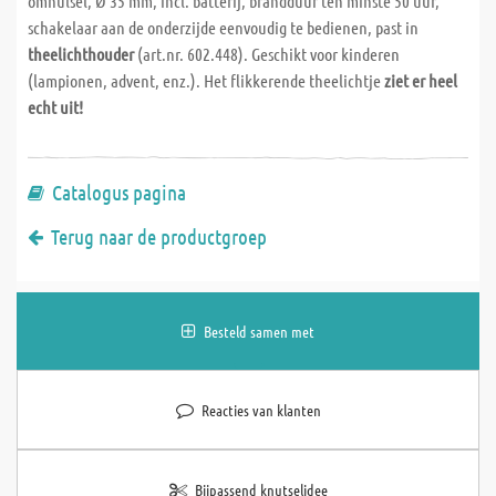
omhulsel, Ø 35 mm, incl. batterij, brandduur ten minste 50 uur,
schakelaar aan de onderzijde eenvoudig te bedienen, past in
theelichthouder
(art.nr. 602.448). Geschikt voor kinderen
(lampionen, advent, enz.). Het flikkerende theelichtje
ziet er heel
echt uit!
Catalogus pagina
Terug naar de productgroep
Besteld samen met
Reacties van klanten
Bijpassend knutselidee