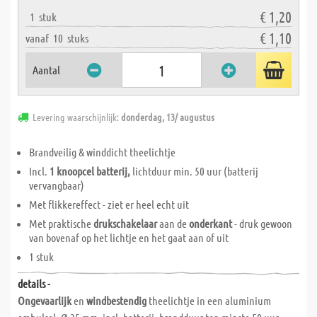
€ 1,20
1
stuk
€ 1,10
vanaf
10
stuks
Aantal
Levering waarschijnlijk:
donderdag, 13/ augustus
Brandveilig & winddicht theelichtje
Incl.
1 knoopcel batterij,
lichtduur min. 50 uur (batterij
vervangbaar)
Met flikkereffect - ziet er heel echt uit
Met praktische
drukschakelaar
aan de
onderkant
- druk gewoon
van bovenaf op het lichtje en het gaat aan of uit
1 stuk
details -
Ongevaarlijk
en
windbestendig
theelichtje in een aluminium