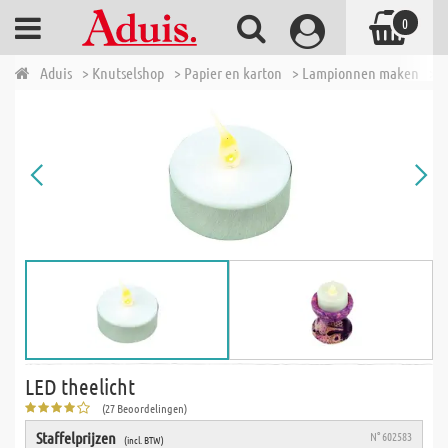
0
Aduis
> Knutselshop
> Papier en karton
> Lampionnen maken
> L
LED theelicht
(27 Beoordelingen)
Staffelprijzen
N° 602583
(incl. BTW)