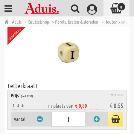
0
Aduis
> Knutselshop
> Parels, kralen & sieraden
> Houten kralen
Uitverkoop
Letterkraal I
Prijs
N° 305522
(incl. BTW)
€ 0,55
in plaats van
€ 0,80
1
stuk
Aantal