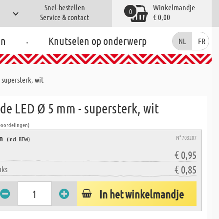
Snel-bestellen
Winkelmandje
0
Service & contact
€ 0,00
.
en
Knutselen op onderwerp
NL
FR
supersterk, wit
de LED Ø 5 mm - supersterk, wit
eoordelingen)
en
N° 703207
(incl. BTW)
€ 0,95
€ 0,85
uks
In het winkelmandje