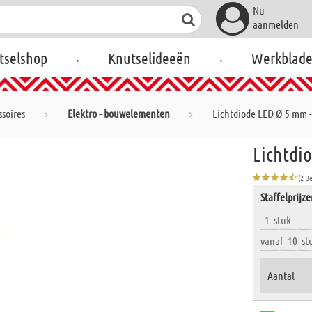
Nu
aanmelden
.
.
tselshop
Knutselideeën
Werkblad
soires
Elektro - bouwelementen
Lichtdiode LED Ø 5 mm - 
Lichtdio
(2 B
Staffelprijz
1
stuk
vanaf
10
st
Aantal