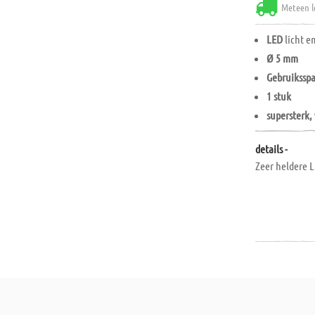
Meteen l
LED
licht e
Ø 5 mm
Gebruiksspa
1 stuk
supersterk,
details -
Zeer heldere L