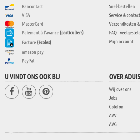
Bancontact
Snel-bestellen
VISA
Service & contac
MasterCard
Verzendkosten &
Paiement à l'avance
(particuliers)
FAQ - veelgestel
Mijn account
Facture
(écoles)
amazon pay
PayPal
U VINDT ONS OOK BIJ
OVER ADUI
Wij over ons
Jobs
Colofon
AVV
AVG