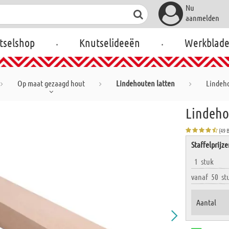
Nu
aanmelden
.
.
tselshop
Knutselideeën
Werkblad
Op maat gezaagd hout
Lindehouten latten
Lindeho
Lindehou
(49 
Staffelprijz
1
stuk
vanaf
50
st
Aantal