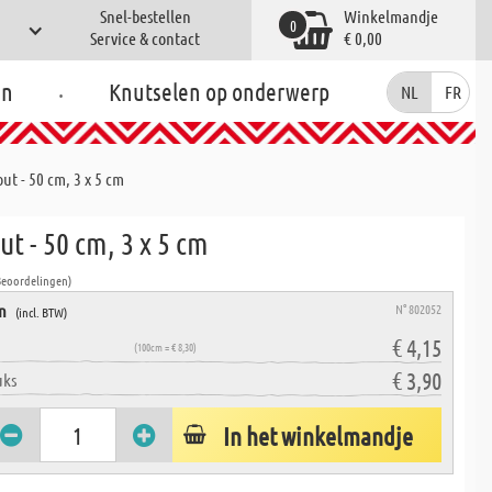
Snel-bestellen
Winkelmandje
0
Service & contact
€ 0,00
.
en
Knutselen op onderwerp
NL
FR
ut - 50 cm, 3 x 5 cm
t - 50 cm, 3 x 5 cm
Beoordelingen)
en
N° 802052
(incl. BTW)
€ 4,15
(100cm = € 8,30)
€ 3,90
uks
In het winkelmandje