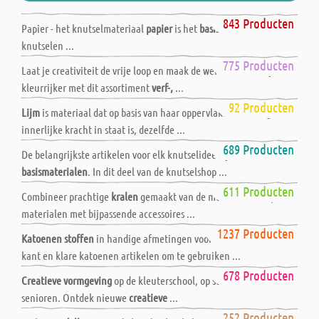
Papier en karton
843 Producten
Papier - het knutselmateriaal
papier
is het
basismateriaal
voor
knutselen ...
Verven - kleuren - tekenen
775 Producten
Laat je creativiteit de vrije loop en maak de wereld een beetje
kleurrijker met dit assortiment
verf-,
...
Lijm en plaksel
92 Producten
Lijm
is materiaal dat op basis van haar oppervlakte hechting en
innerlijke kracht in staat is, dezelfde ...
Knutsel- en ruwe materialen
689 Producten
De belangrijkste artikelen voor elk knutselidee zijn de
basismaterialen
. In dit deel van de knutselshop ...
Parels, kralen & sieraden
611 Producten
Combineer prachtige
kralen
gemaakt van de meest uiteenlopende
materialen met bijpassende accessoires ...
Textiel - zijde - garen - wol
1237 Producten
Katoenen stoffen
in handige afmetingen voor borduurwerk of
kant en klare katoenen artikelen om te gebruiken ...
Creatieve vormgeving
678 Producten
Creatieve vormgeving
op de kleuterschool, op school, thuis en met
senioren. Ontdek nieuwe
creatieve
...
Modelleren & keramiek
252 Producten