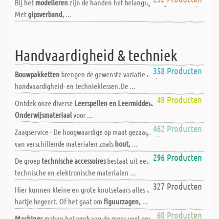
Bij het
modelleren
zijn de handen het belangrijkste gereedschap.
Met
gipsverband,
...
Handvaardigheid & techniek
Bouwpakketten
358 Producten
Bouwpakketten
brengen de gewenste variatie en plezier in de
handvaardigheid- en technieklessen.De ...
Educatieve spelletjes
49 Producten
Ontdek onze diverse
Leerspellen en Leermiddelen
en
Onderwijsmateriaal
voor ...
Zaagservice
462 Producten
Zaagservice - De hoogwaardige op maat gezaagde/gesneden delen
van verschillende materialen zoals
hout,
...
Technische accessoires
296 Producten
De groep
technische accessoires
bestaat uit een breed scala van
technische en elektronische materialen ...
Gereedschap
327 Producten
Hier kunnen kleine en grote knutselaars alles vinden wat hun
hartje begeert. Of het gaat om
figuurzagen,
...
Machines en apparaten
60 Producten
Machines
maken het werk van de mens veel gemakkelijker. Hier