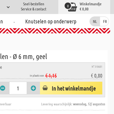
Snel-bestellen
Winkelmandje
0
Service & contact
€ 0,00
.
en
Knutselen op onderwerp
NL
FR
len - Ø 6 mm, geel
N° 310681
W)
€ 1,15
€ 0,80
in plaats van
In het winkelmandje
everbaar
Levering waarschijnlijk:
woensdag, 12/ augustus