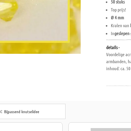
50 stuks
Top prijs!
Ø 4 mm
Kralen van
In
geslepen 
details -
Voordelige acr
armbanden, ha
inhoud: ca. 50 
Bijpassend knutselidee