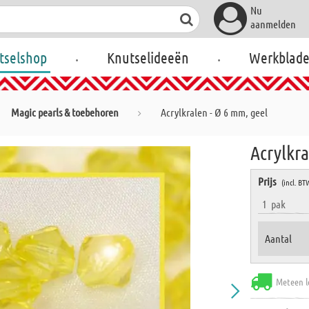
Nu
aanmelden
.
.
tselshop
Knutselideeën
Werkblad
Magic pearls & toebehoren
Acrylkralen - Ø 6 mm, geel
Acrylkra
Prijs
(incl. BT
1
pak
Aantal
Meteen l