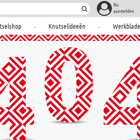
Nu
aanmelden
.
.
tselshop
Knutselideeën
Werkblad