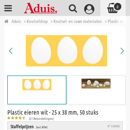
0
Aduis
> Knutselshop
> Knutsel- en ruwe materialen
> Plastic vorm
Plastic eieren wit - 25 x 38 mm, 50 stuks
(21 Beoordelingen)
Staffelprijzen
N° 534040
(incl. BTW)