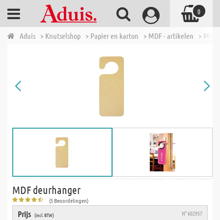
0
Aduis
> Knutselshop
> Papier en karton
> MDF - artikelen
> MDF 
MDF deurhanger
(5 Beoordelingen)
Prijs
N° 602957
(incl. BTW)