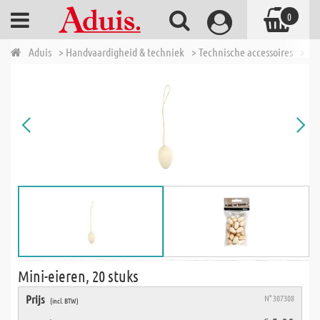
0
Aduis
> Handvaardigheid & techniek
> Technische accessoires
> Mo
Mini-eieren, 20 stuks
Prijs
N° 307308
(incl. BTW)