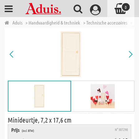
0
Aduis
> Handvaardigheid & techniek
> Technische accessoires
> Mo
Minideurtje, 7,2 x 17,6 cm
Prijs
N° 307298
(incl. BTW)