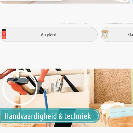
Acrylverf
Kl
Handvaardigheid & techniek