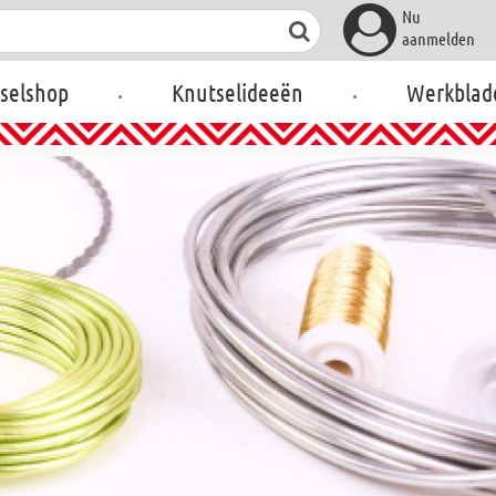
Nu
aanmelden
.
.
selshop
Knutselideeën
Werkblad