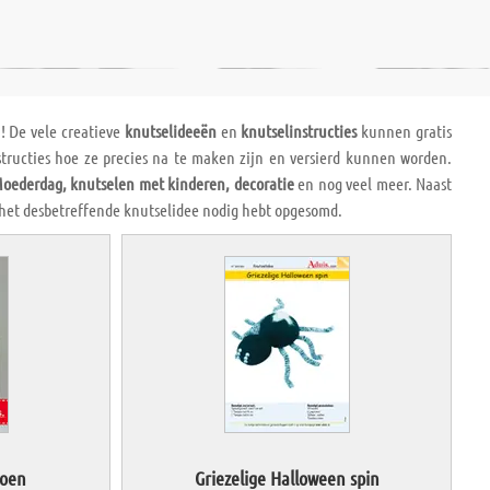
n! De vele creatieve
knutselideeën
en
knutselinstructies
kunnen gratis
structies hoe ze precies na te maken zijn en versierd kunnen worden.
Moederdag, knutselen met kinderen, decoratie
en nog veel meer. Naast
 het desbetreffende knutselidee nodig hebt opgesomd.
toen
Griezelige Halloween spin