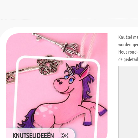
Knutsel m
worden ged
Neus rond 
de gedetai
KNUTSELIDEEËN