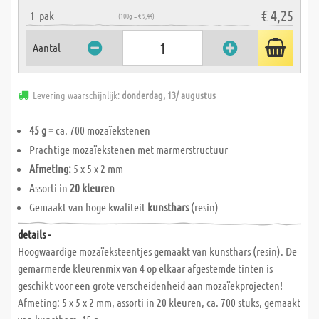
€ 4,25
1
pak
(100g = € 9,44)
Aantal
Levering waarschijnlijk:
donderdag, 13/ augustus
45 g =
ca. 700 mozaïekstenen
Prachtige mozaïekstenen met marmerstructuur
Afmeting:
5 x 5 x 2 mm
Assorti in
20 kleuren
Gemaakt van hoge kwaliteit
kunsthars
(resin)
details -
Hoogwaardige mozaïeksteentjes gemaakt van kunsthars (resin). De
gemarmerde kleurenmix van 4 op elkaar afgestemde tinten is
geschikt voor een grote verscheidenheid aan mozaïekprojecten!
Afmeting: 5 x 5 x 2 mm, assorti in 20 kleuren, ca. 700 stuks, gemaakt