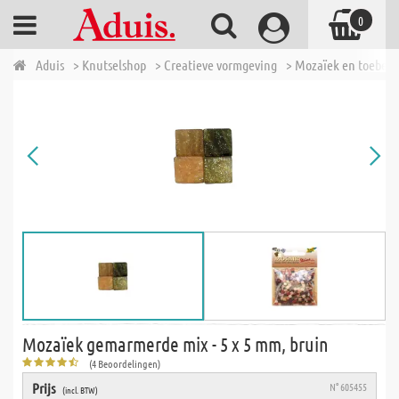
0
Aduis
> Knutselshop
> Creatieve vormgeving
> Mozaïek en toebeh
Mozaïek gemarmerde mix - 5 x 5 mm, bruin
(4 Beoordelingen)
Prijs
N° 605455
(incl. BTW)